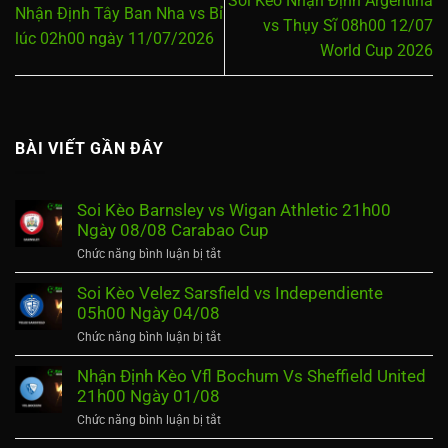
Soi Kèo Nhận Định Argentina
Nhận Định Tây Ban Nha vs Bỉ
vs Thụy Sĩ 08h00 12/07
lúc 02h00 ngày 11/07/2026
World Cup 2026
BÀI VIẾT GẦN ĐÂY
Soi Kèo Barnsley vs Wigan Athletic 21h00
Ngày 08/08 Carabao Cup
Chức năng bình luận bị tắt
ở
Soi
Kèo
Soi Kèo Velez Sarsfield vs Independiente
Barnsley
05h00 Ngày 04/08
vs
Wigan
Chức năng bình luận bị tắt
ở
Athletic
Soi
21h00
Kèo
Nhận Định Kèo Vfl Bochum Vs Sheffield United
Ngày
Velez
21h00 Ngày 01/08
08/08
Sarsfield
Carabao
vs
Chức năng bình luận bị tắt
ở
Cup
Independiente
Nhận