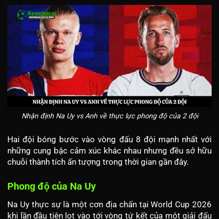
Nhận định Na Uy vs Anh về thực lực phong độ của 2 đội
Hai đội bóng bước vào vòng đấu 8 đội mạnh nhất với
những cung bậc cảm xúc khác nhau nhưng đều sở hữu
chuỗi thành tích ấn tượng trong thời gian gần đây.
Phong độ của Na Uy
Na Uy thực sự là một cơn địa chấn tại World Cup 2026
khi lần đầu tiên lọt vào tới vòng tứ kết của một giải đấu