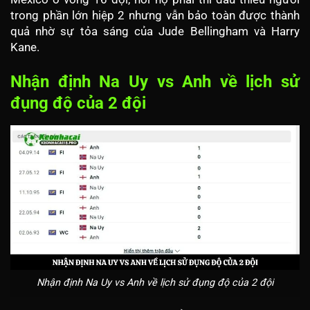
trong phần lớn hiệp 2 nhưng vẫn bảo toàn được thành
quả nhờ sự tỏa sáng của Jude Bellingham và Harry
Kane.
Nhận định Na Uy vs Anh về lịch sử
đụng độ của 2 đội
Nhận định Na Uy vs Anh về lịch sử đụng độ của 2 đội