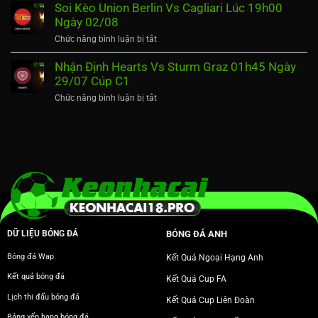
05h00
Định
Soi Kèo Union Berlin Vs Cagliari Lúc 19h00
Ngày
Kèo
Ngày 02/08
04/08
Vfl
Bochum
Chức năng bình luận bị tắt
ở
Vs
Soi
Sheffield
Kèo
Nhận Định Hearts Vs Sturm Graz 01h45 Ngày
United
Union
29/07 Cúp C1
21h00
Berlin
Ngày
Vs
Chức năng bình luận bị tắt
ở
01/08
Cagliari
Nhận
Lúc
Định
19h00
Hearts
Ngày
Vs
02/08
Sturm
Graz
01h45
Ngày
29/07
Cúp
C1
DỮ LIỆU BÓNG ĐÁ
BÓNG ĐÁ ANH
Bóng đá Wap
Kết Quả Ngoại Hạng Anh
Kết quả bóng đá
Kết Quả Cup FA
Lịch thi đấu bóng đá
Kết Quả Cup Liên Đoàn
Bảng xếp hạng bóng đá