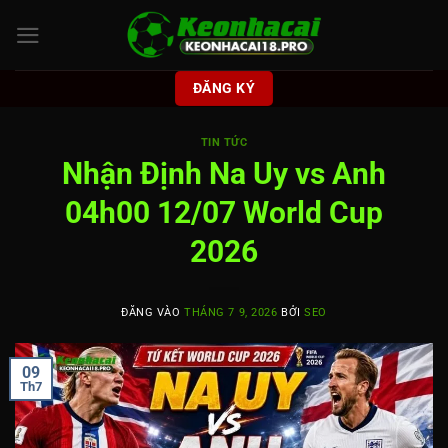
Bỏ
qua
nội
dung
ĐĂNG KÝ
TIN TỨC
Nhận Định Na Uy vs Anh
04h00 12/07 World Cup
2026
ĐĂNG VÀO
THÁNG 7 9, 2026
BỞI
SEO
09
Th7