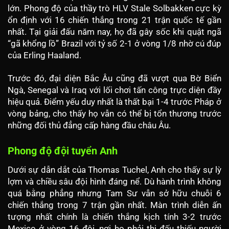
lớn. Phong độ của thầy trò HLV Stale Solbakken cực kỳ
ổn định với 16 chiến thắng trong 21 trận quốc tế gần
nhất. Tại giải đấu năm nay, họ đã gây sốc khi quật ngã
“gã khổng lồ” Brazil với tỷ số 2-1 ở vòng 1/8 nhờ cú đúp
của Erling Haaland.
Trước đó, đại diện Bắc Âu cũng đã vượt qua Bờ Biển
Ngà, Senegal và Iraq với lối chơi tấn công trực diện đầy
hiệu quả. Điểm yếu duy nhất là thất bại 1-4 trước Pháp ở
vòng bảng, cho thấy họ vẫn có thể bị tổn thương trước
những đối thủ đẳng cấp hàng đầu châu Âu.
Phong độ đội tuyển Anh
Dưới sự dẫn dắt của Thomas Tuchel, Anh cho thấy sự lỳ
lợm và chiều sâu đội hình đáng nể. Dù hành trình không
quá bằng phẳng nhưng Tam Sư vẫn sở hữu chuỗi 6
chiến thắng trong 7 trận gần nhất. Màn trình diễn ấn
tượng nhất chính là chiến thắng kịch tính 3-2 trước
Mexico ở vòng 16 đội, nơi họ phải thi đấu thiếu người