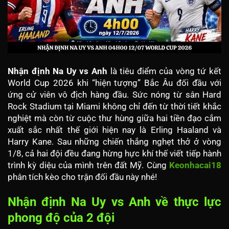
Nhận định Na Uy vs Anh
là tiêu điểm của vòng tứ kết
World Cup 2026 khi “hiện tượng” Bắc Âu đối đầu với
ứng cử viên vô địch hàng đầu. Sức nóng từ sân Hard
Rock Stadium tại Miami không chỉ đến từ thời tiết khắc
nghiệt mà còn từ cuộc thư hùng giữa hai tiền đạo cắm
xuất sắc nhất thế giới hiện nay là Erling Haaland và
Harry Kane. Sau những chiến thắng nghẹt thở ở vòng
1/8, cả hai đội đều đang hừng hực khí thế viết tiếp hành
trình kỳ diệu của mình trên đất Mỹ. Cùng
Keonhacai18
phân tích kèo cho trận đối đầu này nhé!
Nhận định Na Uy vs Anh về thực lực
phong độ của 2 đội