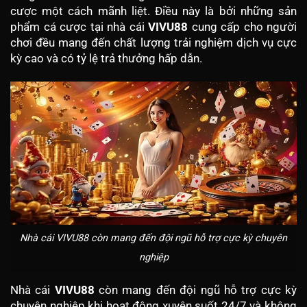
cược một cách mãnh liệt. Điều này là bởi những sản
phẩm cá cược tại nhà cái
VIVU88
cung cấp cho người
chơi đều mang đến chất lượng trải nghiệm dịch vụ cực
kỳ cao và có tỷ lệ trả thưởng hấp dẫn.
Nhà cái VIVU88 còn mang đến đội ngũ hỗ trợ cực kỳ chuyên
nghiệp
Nhà cái
VIVU88
còn mang đến đội ngũ hỗ trợ cực kỳ
chuyên nghiệp khi hoạt động xuyên suốt 24/7 và không