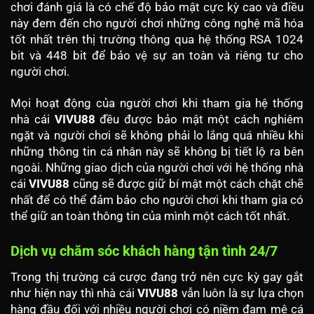
chơi đánh giá là có chế độ bảo mật cực kỳ cao và điều
này đem đến cho người chơi những công nghệ mã hóa
tốt nhất trên thị trường thông qua hệ thống RSA 1024
bit và 448 bit để bảo vệ sự an toàn và riêng tư cho
người chơi.
Mọi hoạt động của người chơi khi tham gia hệ thống
nhà cái
VIVU88
đều được bảo mật một cách nghiêm
ngặt và người chơi sẽ không phải lo lắng quá nhiều khi
những thông tin cá nhân này sẽ không bị tiết lộ ra bên
ngoài. Những giao dịch của người chơi với hệ thống nhà
cái
VIVU88
cũng sẽ được giữ bí mật một cách chặt chẽ
nhất để có thể đảm bảo cho người chơi khi tham gia có
thể giữ an toàn thông tin của mình một cách tốt nhất.
Dịch vụ chăm sóc khách hàng tận tình 24/7
Trong thị trường cá cược đang trở nên cực kỳ gay gắt
như hiện nay thì nhà cái
VIVU88
vẫn luôn là sự lựa chọn
hàng đầu đối với nhiều người chơi có niềm đam mê cá