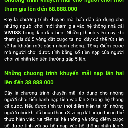
tham gia lên đến 68.888.000
Đây là chương trình khuyến mãi hấp dẫn áp dụng cho
những người chơi mới tham gia vào hệ thống nhà cái
VIVU88
trong lần đầu tiên. Những thành viên này khi
tham gia đủ 5 vòng đặt cược tại nơi đây có thể rút tiền
về tài khoản một cách nhanh chóng. Tổng điểm cược
mà người chơi được tính bằng số tiền nạp của người
chơi và nhân lên tiền thưởng gấp 5 lần.
Những chương trình khuyến mãi nạp lần hai
lên đến 38.888.000
Đây là chương trình khuyến mãi áp dụng cho những
người chơi tiến hành nạp tiền vào lần 2 trong hệ thống
cá cược. Nếu được tính từ thời điểm hiện tại thì những
người chơi khi đã hoàn thành 3 vòng đặt cược thì có thể
thực hiện việc rút tiền tại hệ thống và tổng điểm cược
sẽ được tính với số tiền nạp vào hệ thống nhân lên 3