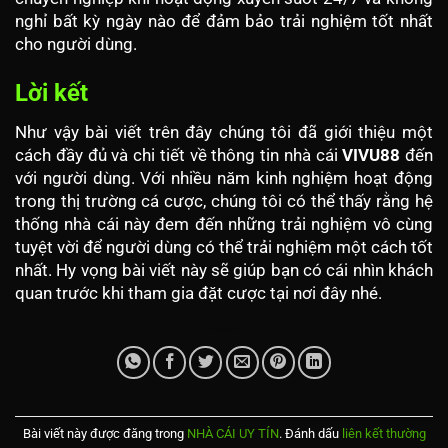
nghỉ bất kỳ ngày nào để đảm bảo trải nghiệm tốt nhất
cho người dùng.
Lời kết
Như vậy bài viết trên đây chúng tôi đã giới thiệu một
cách đầy đủ và chi tiết về thông tin nhà cái
VIVU88
đến
với người dùng. Với nhiều năm kinh nghiệm hoạt động
trong thị trường cá cược, chúng tôi có thể thấy rằng hệ
thống nhà cái này đem đến những trải nghiệm vô cùng
tuyệt vời để người dùng có thể trải nghiệm một cách tốt
nhất. Hy vọng bài viết này sẽ giúp bạn có cái nhìn khách
quan trước khi tham gia đặt cược tại nơi đây nhé.
Bài viết này được đăng trong
NHÀ CÁI UY TÍN
. Đánh dấu
liên kết thường