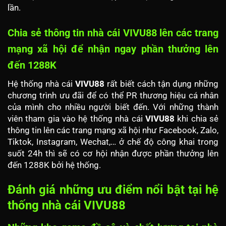
lần.
Chia sẻ thông tin nhà cái VIVU88 lên các trang
mạng xã hội để nhận ngay phần thưởng lên
đến 1288K
Hệ thống nhà cái
VIVU88
rất biết cách tận dụng những
chương trình ưu đãi để có thể PR thương hiệu cá nhân
của mình cho nhiều người biết đến. Với những thành
viên tham gia vào hệ thống nhà cái
VIVU88
khi chia sẻ
thông tin lên các trang mạng xã hội như Facebook, Zalo,
Tiktok, Instagram, Wechat,… ở chế độ công khai trong
suốt 24h thì sẽ có cơ hội nhận được phần thưởng lên
đến 1288K bởi hệ thống.
Đánh giá những ưu điểm nổi bật tại hệ
thống nhà cái VIVU88