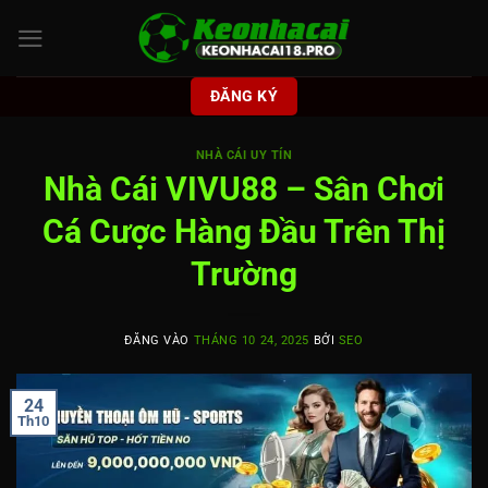
Bỏ
qua
nội
dung
ĐĂNG KÝ
NHÀ CÁI UY TÍN
Nhà Cái VIVU88 – Sân Chơi
Cá Cược Hàng Đầu Trên Thị
Trường
ĐĂNG VÀO
THÁNG 10 24, 2025
BỞI
SEO
24
Th10