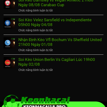
Soi Kèo Barnsley vs Wigan Athletic 21h00
Coritiba
Ngày 08/08 Carabao Cup
vs
Chapecoense
Chức năng bình luận bị tắt
ở
AF
Soi
06h30
Kèo
Soi Kèo Velez Sarsfield vs Independiente
09/08
Barnsley
05h00 Ngày 04/08
Vòng
vs
22
Wigan
Chức năng bình luận bị tắt
ở
VĐQG
Athletic
Soi
Brazil
21h00
Kèo
Nhận Định Kèo Vfl Bochum Vs Sheffield United
Ngày
Velez
21h00 Ngày 01/08
08/08
Sarsfield
Carabao
vs
Chức năng bình luận bị tắt
ở
Cup
Independiente
Nhận
05h00
Định
Soi Kèo Union Berlin Vs Cagliari Lúc 19h00
Ngày
Kèo
Ngày 02/08
04/08
Vfl
Bochum
Chức năng bình luận bị tắt
ở
Vs
Soi
Sheffield
Kèo
United
Union
21h00
Berlin
Ngày
Vs
01/08
Cagliari
Lúc
19h00
Ngày