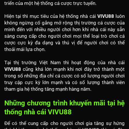
triển của một hệ thống cá cược trực tuyến.
Hiện tại thì mục tiêu của hệ thống nhà cái
VIVU88
luôn
không ngừng cố gắng mở rộng thị trường cá cược của
mình đến với nhiều người chơi hơn khi nhà cái này sẵn
sàng cung cấp cho người chơi mọi thể loại trò chơi cá
cược cực kỳ đa dạng và thú vị để người chơi có thể
thoải mái lựa chọn.
Tại thị trường Việt Nam thì hoạt động của nhà cái
VIVU88
cũng khá lớn mạnh khi nơi đây trở thành một
trong số những địa chỉ cá cược có số lượng người chơi
truy cập cực kỳ lớn mạnh và có số lượng thành viên
tham gia hệ thống tăng mạnh hàng năm.
Những chương trình khuyến mãi tại hệ
thống nhà cái VIVU88
Để có thể cung cấp cho người chơi gia tăng sự hứng