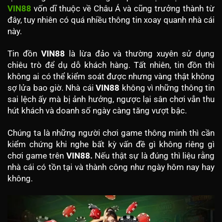
VIN88
vốn dĩ thuộc về Châu Á và cũng trưởng thành từ
đây, tuy nhiên có quá nhiều thông tin xoay quanh nhà cái
này.
Tin đồn
VIN88
là lừa đảo và thường xuyên sử dụng
chiêu trò để dụ dỗ khách hàng. Tất nhiên, tin đồn thì
không ai có thể kiểm soát được nhưng vàng thật không
sợ lửa bao giờ. Nhà cái
VIN88
không vì những thông tin
sai lệch ấy mà bị ảnh hưởng, ngược lại sân chơi vẫn thu
hút khách và doanh số ngày càng tăng vượt bậc.
Chúng ta là những người chơi game thông minh thì cần
kiểm chứng khi nghe bất kỳ vấn đề gì không riêng gì
chơi game trên
VIN88.
Nếu thật sự là đúng thì liệu rằng
nhà cái có tồn tại và thành công như ngày hôm nay hay
không.