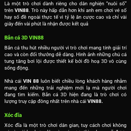
Là một trò chơi dành riêng cho dân nghiện “nuôi số”
trên
VIN88
. Trò này hấp dẫn hơn khi anh em chơi vé số
hay số đề ngoài thực tế vì tỷ lệ ăn cược cao và chỉ vài
giây đến vài phút là nhận được kết quả
Bắn cá 3D VIN88
Bắn cá thu hút nhiều người vì trò chơi mang tính giải trí
cao và còn đổi thưởng dễ dàng. Hình ảnh những chú cá
tung tăng bơi lội được thiết kế bởi đồ hoạ 3D vô cùng
sống động.
Nhà cái
VIN 88
luôn biết chiều lòng khách hàng nhằm
mang đến những trải nghiệm mới lạ mà người chơi
đang tìm kiếm. Bắn cá 3D hiện đang là trò chơi có
lượng truy cập đông nhất trên nhà cái
VIN88.
Xóc đĩa
Xóc đĩa là một trò chơi dân gian, tuy cách chơi không