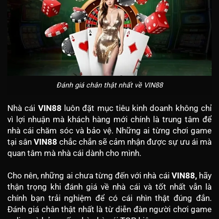
Đánh giá chân thật nhất về VIN88
Nhà cái
VIN88
luôn đặt mục tiêu kinh doanh không chỉ
vì lợi nhuận mà khách hàng mới chính là trung tâm để
nhà cái chăm sóc và bảo vệ. Những ai từng chơi game
tại sân
VIN88
chắc chắn sẽ cảm nhận được sự ưu ái mà
quan tâm mà nhà cái dành cho mình.
Cho nên, những ai chưa từng đến với nhà cái
VIN88,
hãy
thận trọng khi đánh giá về nhà cái và tốt nhất vẫn là
chính bạn trải nghiệm để có cái nhìn thật đúng đắn.
Đánh giá chân thật nhất là từ diễn đàn người chơi game