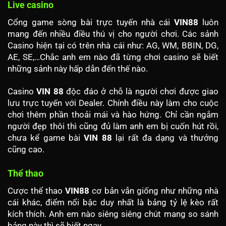
Live casino
Cổng game sòng bài trực tuyến nhà cái
VIN88
luôn
mang đến nhiều điều thú vị cho người chơi. Các sảnh
Casino hiện tại có trên nhà cái như: AG, WM, BBIN, DG,
AE, SE,…Chắc anh em nào đã từng chơi casino sẽ biết
những sảnh này hấp dẫn đến thế nào.
Casino
VIN 88
độc đáo ở chỗ là người chơi được giao
lưu trực tuyến với Dealer. Chính điều này làm cho cuộc
chơi thêm phần thoải mái và hào hứng. Chỉ cần ngắm
người đẹp thôi thì cũng đủ làm anh em bị cuốn hút rồi,
chưa kể game bài
VIN 88
lại rất đa dạng và thưởng
cũng cao.
Thể thao
Cược thể thao
VIN88
cơ bản vẫn giống như những nhà
cái khác, điểm nổi bậc duy nhất là bảng tỷ lệ kèo rất
kích thích. Anh em nào siêng siêng chút mang so sánh
bảng này thì sẽ biết ngay.