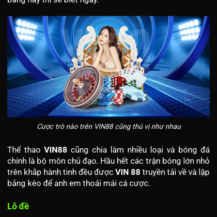
Cược trò nào trên VIN88 cũng thú vị như nhau
Thể thao
VIN88
cũng chia làm nhiều loại và bóng đá
chính là bộ môn chủ đạo. Hầu hết các trận bóng lớn nhỏ
trên khắp hành tinh đều được
VIN 88
truyền tải về và lập
bảng kèo để anh em thoải mái cá cược.
Lô đề