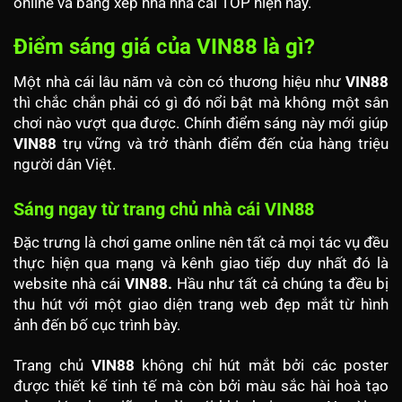
online và bảng xếp nhà nhà cái TOP hiện nay.
Điểm sáng giá của VIN88 là gì?
Một nhà cái lâu năm và còn có thương hiệu như
VIN88
thì chắc chắn phải có gì đó nổi bật mà không một sân
chơi nào vượt qua được. Chính điểm sáng này mới giúp
VIN88
trụ vững và trở thành điểm đến của hàng triệu
người dân Việt.
Sáng ngay từ trang chủ nhà cái VIN88
Đặc trưng là chơi game online nên tất cả mọi tác vụ đều
thực hiện qua mạng và kênh giao tiếp duy nhất đó là
website nhà cái
VIN88.
Hầu như tất cả chúng ta đều bị
thu hút với một giao diện trang web đẹp mắt từ hình
ảnh đến bố cục trình bày.
Trang chủ
VIN88
không chỉ hút mắt bởi các poster
được thiết kế tinh tế mà còn bởi màu sắc hài hoà tạo