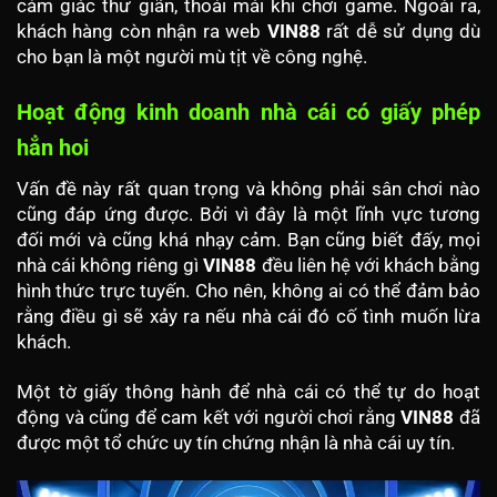
cảm giác thư giãn, thoải mái khi chơi game. Ngoài ra,
khách hàng còn nhận ra web
VIN88
rất dễ sử dụng dù
cho bạn là một người mù tịt về công nghệ.
Hoạt động kinh doanh nhà cái có giấy phép
hẳn hoi
Vấn đề này rất quan trọng và không phải sân chơi nào
cũng đáp ứng được. Bởi vì đây là một lĩnh vực tương
đối mới và cũng khá nhạy cảm. Bạn cũng biết đấy, mọi
nhà cái không riêng gì
VIN88
đều liên hệ với khách bằng
hình thức trực tuyến. Cho nên, không ai có thể đảm bảo
rằng điều gì sẽ xảy ra nếu nhà cái đó cố tình muốn lừa
khách.
Một tờ giấy thông hành để nhà cái có thể tự do hoạt
động và cũng để cam kết với người chơi rằng
VIN88
đã
được một tổ chức uy tín chứng nhận là nhà cái uy tín.