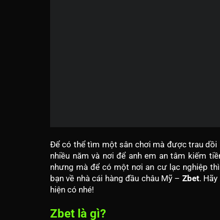
Để có thể tìm một sân chơi mà được trau dồi 
nhiều năm và nơi để anh em an tâm kiếm tiề
nhưng mà để có một nơi an cư lạc nghiệp thì p
bạn về nhà cái hàng đầu châu Mỹ –
Zbet
. Hãy
hiện có nhé!
Zbet là gì?