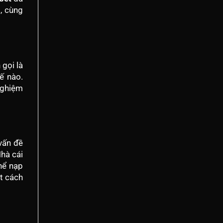
, cùng
 gọi là
ế nào.
nghiệm
vấn đề
hà cái
thể nạp
 cách