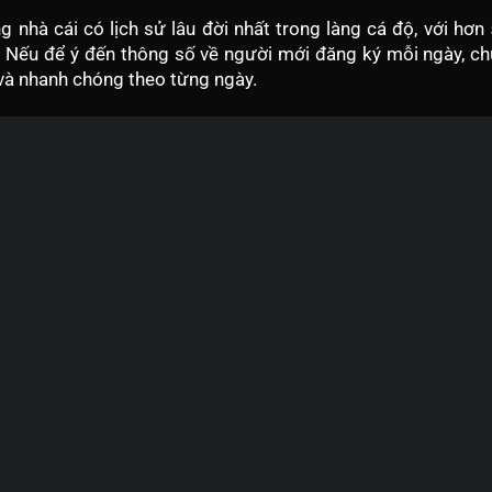
 nhà cái có lịch sử lâu đời nhất trong làng cá độ, với hơn
. Nếu để ý đến thông số về người mới đăng ký mỗi ngày, ch
 và nhanh chóng theo từng ngày.