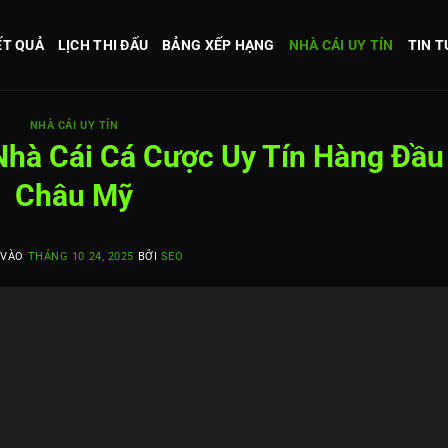
ẾT QUẢ
LỊCH THI ĐẤU
BẢNG XẾP HẠNG
NHÀ CÁI UY TÍN
TIN T
NHÀ CÁI UY TÍN
Nhà Cái Cá Cược Uy Tín Hàng Đầu
Châu Mỹ
 VÀO
THÁNG 10 24, 2025
BỞI
SEO